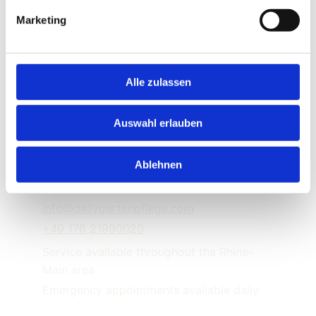
Marketing
Follow us on Instagram
SEITEN
SERVICES
Alle zulassen
ABOUT US
CONTACT
IMPRINT
Auswahl erlauben
PRIVACY POLICY
Ablehnen
CONTACT
info@dailygartenpflege.com
+49 176 21990020
Service available throughout the Rhine-
Main area
Emergency appointments available daily