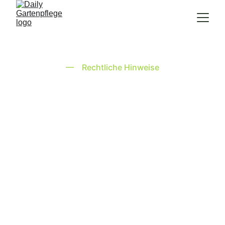
— Rechtliche Hinweise
Datenschutzerklärun
g
Wir nehmen den Schutz Ihrer 
persönlichen Daten ernst. Diese Erklärung 
informiert Sie gemäß DSGVO darüber, 
welche Daten wir erheben, wie wir sie 
nutzen und welche Rechte Sie haben.