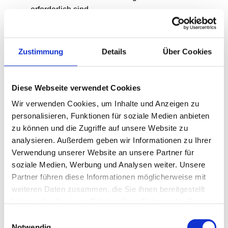
erforderlich sind.
Es können darüber hinaus gesetzliche 
Aufbewahrungspflichten bestehen, 
beispielsweise handels- oder 
Zustimmung
Details
Über Cookies
steuerrechtliche Aufbewahrungspflichten 
nach dem Handelsgesetzbuch (HGB) oder 
der Abgabenordnung (AO). Sofern solche 
Diese Webseite verwendet Cookies
Pflichten zur Aufbewahrung bestehen, 
Wir verwenden Cookies, um Inhalte und Anzeigen zu
sperren oder löschen wir Ihre Daten mit Ende 
personalisieren, Funktionen für soziale Medien anbieten
dieser Aufbewahrungspflichten.
zu können und die Zugriffe auf unsere Website zu
analysieren. Außerdem geben wir Informationen zu Ihrer
6. Datenübermittlung
Verwendung unserer Website an unsere Partner für
Wir geben Ihre personenbezogenen Daten 
soziale Medien, Werbung und Analysen weiter. Unsere
nur an Dritte weiter, wenn:
Partner führen diese Informationen möglicherweise mit
a) Sie hierzu ihre ausdrückliche Einwilligung 
weiteren Daten zusammen, die Sie ihnen bereitgestellt
nach Art. 6 Abs. 1 lit. a) DS-GVO erteilt haben.
haben oder die sie im Rahmen Ihrer Nutzung der Dienste
b) dies gesetzlich zulässig und nach Art. 6 
gesammelt haben.
Einwilligungsauswahl
Abs. 1 lit. b) DS-GVO zur Erfüllung eines 
Notwendig